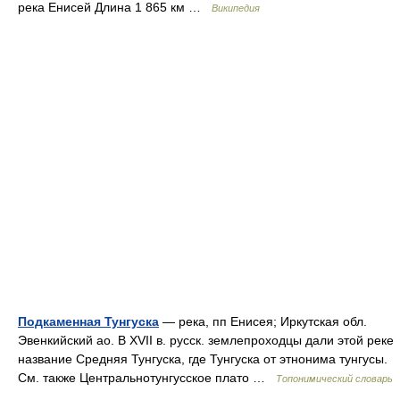
река Енисей Длина 1 865 км …
Википедия
Подкаменная Тунгуска
— река, пп Енисея; Иркутская обл.
Эвенкийский ао. В XVII в. русск. землепроходцы дали этой реке
название Средняя Тунгуска, где Тунгуска от этнонима тунгусы.
См. также Центральнотунгусское плато …
Топонимический словарь