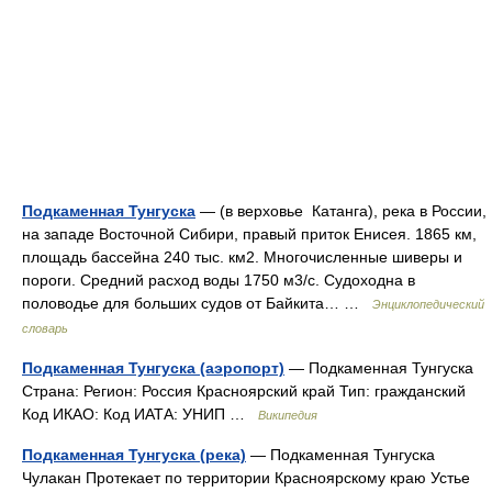
Подкаменная Тунгуска
— (в верховье Катанга), река в России,
на западе Восточной Сибири, правый приток Енисея. 1865 км,
площадь бассейна 240 тыс. км2. Многочисленные шиверы и
пороги. Средний расход воды 1750 м3/с. Судоходна в
половодье для больших судов от Байкита… …
Энциклопедический
словарь
Подкаменная Тунгуска (аэропорт)
— Подкаменная Тунгуска
Страна: Регион: Россия Красноярский край Тип: гражданский
Код ИКАО: Код ИАТА: УНИП …
Википедия
Подкаменная Тунгуска (река)
— Подкаменная Тунгуска
Чулакан Протекает по территории Красноярскому краю Устье