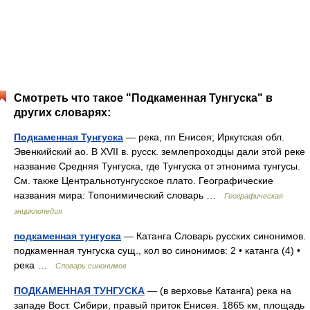
Смотреть что такое "Подкаменная Тунгуска" в
других словарях:
Подкаменная Тунгуска
— река, пп Енисея; Иркутская обл.
Эвенкийский ао. В XVII в. русск. землепроходцы дали этой реке
название Средняя Тунгуска, где Тунгуска от этнонима тунгусы.
См. также Центральнотунгусское плато. Географические
названия мира: Топонимический словарь …
Географическая
энциклопедия
подкаменная тунгуска
— Катанга Словарь русских синонимов.
подкаменная тунгуска сущ., кол во синонимов: 2 • катанга (4) •
река …
Словарь синонимов
ПОДКАМЕННАЯ ТУНГУСКА
— (в верховье Катанга) река на
западе Вост. Сибири, правый приток Енисея. 1865 км, площадь