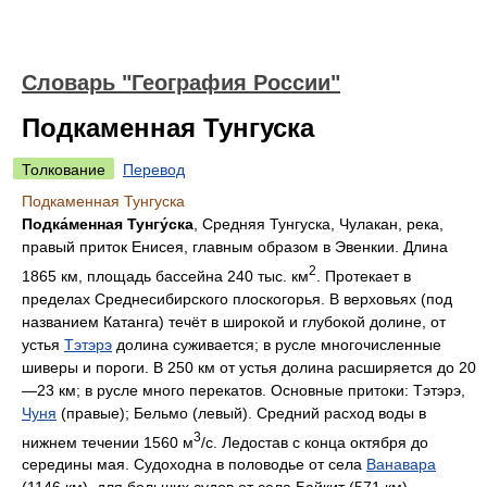
Словарь "География России"
Подкаменная Тунгуска
Толкование
Перевод
Подкаменная Тунгуска
Подка́менная Тунгу́ска
, Средняя Тунгуска, Чулакан, река,
правый приток Енисея, главным образом в Эвенкии. Длина
2
1865 км, площадь бассейна 240 тыс. км
. Протекает в
пределах Среднесибирского плоскогорья. В верховьях (под
названием Катанга) течёт в широкой и глубокой долине, от
устья
Тэтэрэ
долина суживается; в русле многочисленные
шиверы и пороги. В 250 км от устья долина расширяется до 20
—23 км; в русле много перекатов. Основные притоки: Тэтэрэ,
Чуня
(правые); Бельмо (левый). Средний расход воды в
3
нижнем течении 1560 м
/с. Ледостав с конца октября до
середины мая. Судоходна в половодье от села
Ванавара