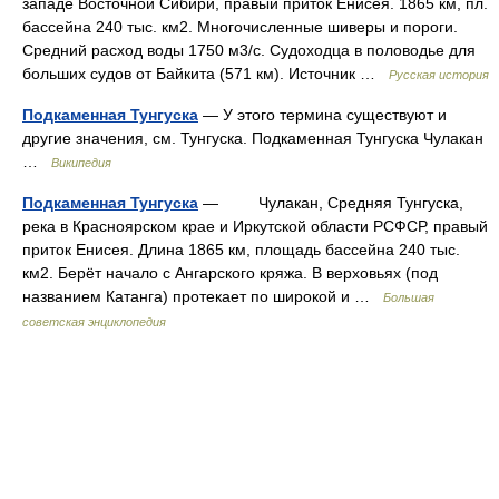
западе Восточной Сибири, правый приток Енисея. 1865 км, пл.
бассейна 240 тыс. км2. Многочисленные шиверы и пороги.
Средний расход воды 1750 м3/с. Судоходца в половодье для
больших судов от Байкита (571 км). Источник …
Русская история
Подкаменная Тунгуска
— У этого термина существуют и
другие значения, см. Тунгуска. Подкаменная Тунгуска Чулакан
…
Википедия
Подкаменная Тунгуска
— Чулакан, Средняя Тунгуска,
река в Красноярском крае и Иркутской области РСФСР, правый
приток Енисея. Длина 1865 км, площадь бассейна 240 тыс.
км2. Берёт начало с Ангарского кряжа. В верховьях (под
названием Катанга) протекает по широкой и …
Большая
советская энциклопедия