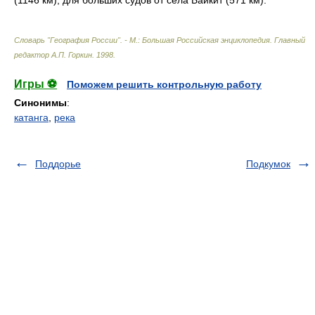
(1146 км), для больших судов от села Байкит (571 км).
Словарь "География России". - М.: Большая Российская энциклопедия
.
Главный
редактор А.П. Горкин
.
1998
.
Игры ⚽
Поможем решить контрольную работу
Синонимы
:
катанга
,
река
Поддорье
Подкумок